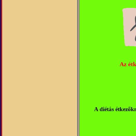
Az étk
A diétás étkezőkn