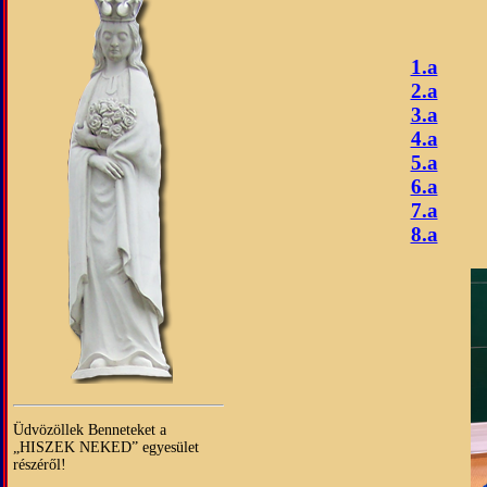
1.a
2.a
3.a
4.a
5.a
6.a
7.a
8.a
Üdvözöllek Benneteket a
„HISZEK NEKED” egyesület
részéről!