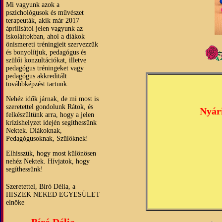
Mi vagyunk azok a
pszichológusok és művészet
terapeuták, akik már 2017
áprilisától jelen vagyunk az
iskoláitokban, ahol a diákok
önismereti tréningjeit szervezzük
és bonyolítjuk, pedagógus és
szülői konzultációkat, illetve
pedagógus tréningeket vagy
pedagógus akkreditált
továbbképzést tartunk.
Nehéz idők járnak, de mi most is
szeretettel gondolunk Rátok, és
Nyár
felkészültünk arra, hogy a jelen
krízishelyzet idején segíthessünk
Nektek. Diákoknak,
Pedagógusoknak, Szülőknek!
Elhisszük, hogy most különösen
nehéz Nektek. Hívjatok, hogy
segíthessünk!
Szeretettel, Bíró Délia, a
HISZEK NEKED EGYESÜLET
elnöke
Bíró Délia,